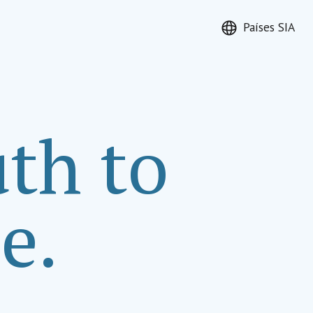
Países SIA
r
th to
e.