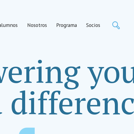
Busca
alumnos
Nosotros
Programa
Socios
ring you
 differenc