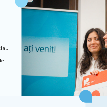
ial.
de