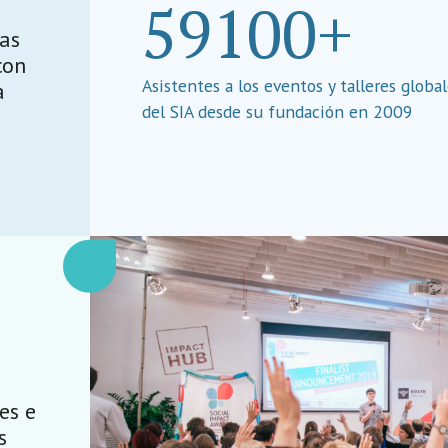
59100+
as
con
Asistentes a los eventos y talleres globa
a
del SIA desde su fundación en 2009
es e
s